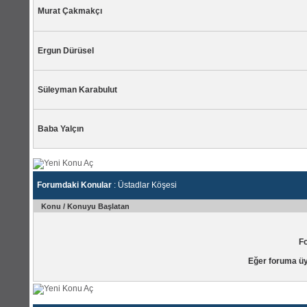
Murat Çakmakçı
Ergun Dürüsel
Süleyman Karabulut
Baba Yalçın
Forumdaki Konular
: Üstadlar Köşesi
Konu
/
Konuyu Başlatan
F
Eğer foruma üy