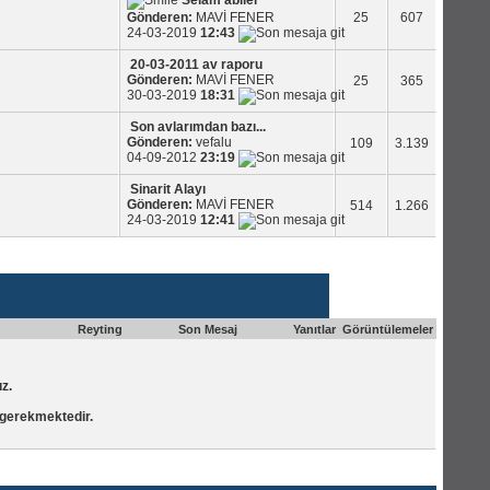
Selam abiler
Gönderen:
MAVİ FENER
25
607
24-03-2019
12:43
20-03-2011 av raporu
Gönderen:
MAVİ FENER
25
365
30-03-2019
18:31
Son avlarımdan bazı...
Gönderen:
vefalu
109
3.139
04-09-2012
23:19
Sinarit Alayı
Gönderen:
MAVİ FENER
514
1.266
24-03-2019
12:41
Forum Araçları
Reyting
Son Mesaj
Yanıtlar
Görüntülemeler
z.
gerekmektedir.