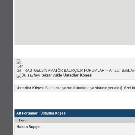
Portal Anasayfası
|
Forum Anas
RASTGELSİN AMATÖR BALIKÇILIK FORUMLARI
>
Amatör Balık Avı
Üstadlar Köşesi
Üstadlar Köşesi
Sitemizde yazan üstadların yazılarının yer aldığı özel b
Alt Forumlar
: Üstadlar Köşesi
Forum
Hakan Supçin