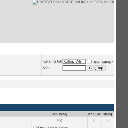
Üye Listesi
Ajanda
Kullanıcı Adı
Beni Hatırla?
Şifre
Son Mesaj
Konular
Mesaj
Hiç
0
0