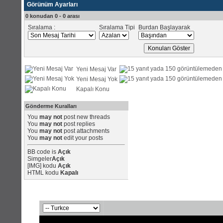
Görünüm Ayarları
0 konudan 0 - 0 arası
Sıralama :
Sıralama Tipi
Burdan Başlayarak
Yeni Mesaj Var
Yeni Mesaj Yok
Kapalı Konu
Gönderme Kuralları
You
may not
post new threads
You
may not
post replies
You
may not
post attachments
You
may not
edit your posts
BB code
is
Açık
Simgeler
Açık
[IMG]
kodu
Açık
HTML kodu
Kapalı