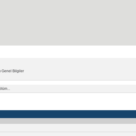
ayfası
Kayıt
SSS
 Genel Bilgiler
ölüm...