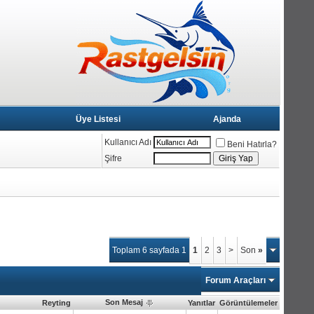
Üye Listesi
Ajanda
Kullanıcı Adı
Beni Hatırla?
Şifre
Toplam 6 sayfada 1
1
2
3
>
Son
»
Forum Araçları
Son Mesaj
Reyting
Yanıtlar
Görüntülemeler