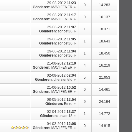
29-08-2012
11:23
0
14.283
Gönderen:
MAVİ FENER
29-08-2012
11:17
0
16.137
Gönderen:
MAVİ FENER
29-08-2012
11:07
1
18.371
Gönderen:
soncet36
29-08-2012
11:05
1
18.643
Gönderen:
soncet36
29-08-2012
11:04
1
18.450
Gönderen:
soncet36
21-08-2012
12:19
4
16.219
Gönderen:
MAVİ FENER
02-08-2012
02:04
5
21.053
Gönderen:
chersterfeld
21-06-2012
10:52
0
14.461
Gönderen:
MAVİ FENER
08-05-2012
12:54
9
24.194
Gönderen:
Emre
02-04-2012
13:37
1
14.772
Gönderen:
ustam18
04-02-2012
12:08
0
14.915
Gönderen:
MAVİ FENER