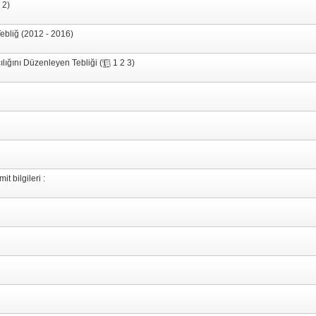
1
2
)
Tebliğ (2012 - 2016)
ılığını Düzenleyen Tebliği
(
1
2
3
)
t bilgileri :