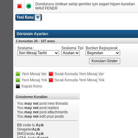
Dondurucu üniteye sahip gemiler için asgari hijyen kuralları
MAVİ FENER
Görünüm Ayarları
1 konudan 20 - 107 arası
Sıralama :
Sıralama Tipi
Burdan Başlayarak
Yeni Mesaj Var
Sıcak Konuda Yeni Mesaj Var
Yeni Mesaj Yok
Sıcak Konuda Yeni Mesaj Yok
Kapalı Konu
Gönderme Kuralları
You
may not
post new threads
You
may not
post replies
You
may not
post attachments
You
may not
edit your posts
BB code
is
Açık
Simgeler
Açık
[IMG]
kodu
Açık