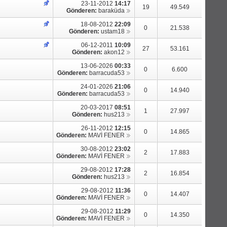
23-11-2012
14:17
19
49.549
Gönderen:
baraküda
18-08-2012
22:09
0
21.538
Gönderen:
ustam18
06-12-2011
10:09
27
53.161
Gönderen:
akon12
13-06-2026
00:33
0
6.600
Gönderen:
barracuda53
24-01-2026
21:06
0
14.940
Gönderen:
barracuda53
20-03-2017
08:51
1
27.997
Gönderen:
hus213
26-11-2012
12:15
0
14.865
Gönderen:
MAVİ FENER
30-08-2012
23:02
2
17.883
Gönderen:
MAVİ FENER
29-08-2012
17:28
2
16.854
Gönderen:
hus213
29-08-2012
11:36
0
14.407
Gönderen:
MAVİ FENER
29-08-2012
11:29
0
14.350
Gönderen:
MAVİ FENER