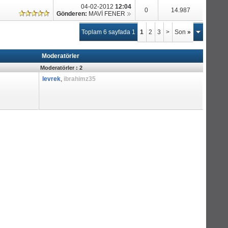
04-02-2012
12:04
0
14.987
Gönderen:
MAVİ FENER
Toplam 6 sayfada 1
1
2
3
>
Son
»
Moderatörler
Moderatörler : 2
levrek
,
ibrahimz35