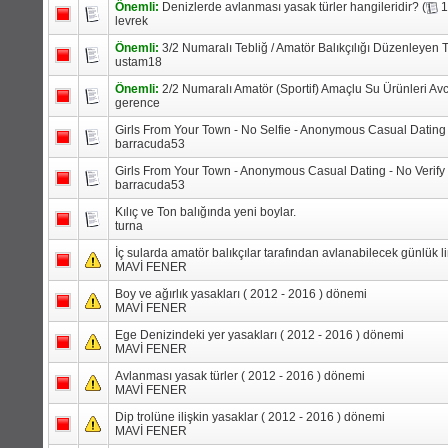
Önemli:
Denizlerde avlanması yasak türler hangileridir?
(
levrek
Önemli:
3/2 Numaralı Tebliğ / Amatör Balıkçılığı Düzenleyen 
ustam18
Önemli:
2/2 Numaralı Amatör (Sportif) Amaçlu Su Ürünleri Avc
gerence
Girls From Your Town - No Selfie - Anonymous Casual Dating
barracuda53
Girls From Your Town - Anonymous Casual Dating - No Verify
barracuda53
Kılıç ve Ton balığında yeni boylar.
turna
İç sularda amatör balıkçılar tarafından avlanabilecek günlük limi
MAVİ FENER
Boy ve ağırlık yasakları ( 2012 - 2016 ) dönemi
MAVİ FENER
Ege Denizindeki yer yasakları ( 2012 - 2016 ) dönemi
MAVİ FENER
Avlanması yasak türler ( 2012 - 2016 ) dönemi
MAVİ FENER
Dip trolüne ilişkin yasaklar ( 2012 - 2016 ) dönemi
MAVİ FENER