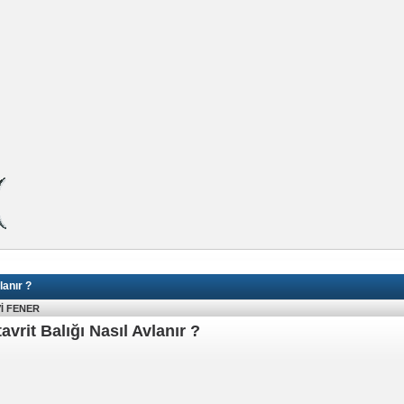
lanır ?
İ FENER
tavrit Balığı Nasıl Avlanır ?