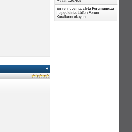
Mesaj: 126.409
En yeni üyemiz;
clyta
Forumumuza
hoş geldiniz. Lütfen Forum
Kurallarını okuyun...