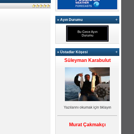
» Ayın Durumu
Bu Gece Ayın
Durumu
» Üstadlar Köşesi
Süleyman Karabulut
Yazılarını okumak için tıklayın
Murat Çakmakçı