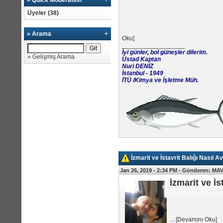
» Quick Moderation
Üyeler
(38)
»
Arama
Oku
]
__________________
İyi günler, bol güneşler dilerim.
»
Gelişmiş Arama
Üstad Kaptan
Nuri DENİZ
İstanbul - 1949
İTÜ /Kimya ve İşletme Müh.
İzmarit ve İstavrit Balığı Nasıl Av
Jan 26, 2019 - 2:34 PM -
Gönderen:
MAV
İzmarit ve İs
...
[
Devamını Oku
]