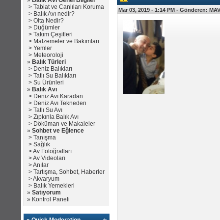
»
Balık Avı Genel Bilgiler
>
Tabiat ve Canlıları Koruma
Mar 03, 2019 - 1:14 PM -
Gönderen:
MAV
>
Balık Avı nedir?
>
Olta Nedir?
>
Düğümler
>
Takım Çeşitleri
>
Malzemeler ve Bakımları
>
Yemler
>
Meteoroloji
»
Balık Türleri
>
Deniz Balıkları
>
Tatlı Su Balıkları
>
Su Ürünleri
»
Balık Avı
>
Deniz Avı Karadan
>
Deniz Avı Tekneden
>
Tatlı Su Avı
>
Zıpkınla Balık Avı
>
Döküman ve Makaleler
»
Sohbet ve Eğlence
>
Tanışma
>
Sağlık
>
Av Fotoğrafları
>
Av Videoları
>
Anılar
>
Tartışma, Sohbet, Haberler
>
Akvaryum
>
Balık Yemekleri
»
Satıyorum
»
Kontrol Paneli