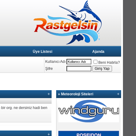
Üye Listesi
Ajanda
Kullanıcı Adı
Beni Hatırla?
Şifre
» Meteoroloji Siteleri
 bir org. ne dersiniz hadi ben