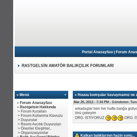
Portal Anasayfası
|
Forum Anas
RASTGELSİN AMATÖR BALIKÇILIK FORUMLARI
» Menü
»
Huuuu komşular kavuşmamız ne 
Mar 20, 2012 - 7:34 PM -
Gönderen:
Tun
»
Forum Anasayfası
»
Rastgelsin Hakkında
arkadaşlar ben her hafta balığa gidiyo
>
Forum Kuralları
önü çekeyim
>
Forum Kullanma Klavuzu
ORG. İSTİYORUZ
ORG. İ
>
Duyurular
>
Resmi Avcılık Duyuruları
>
Öneriler Eleştriler...
>
Organizasyonlar
Kalkan balıklarının hazin sonu...