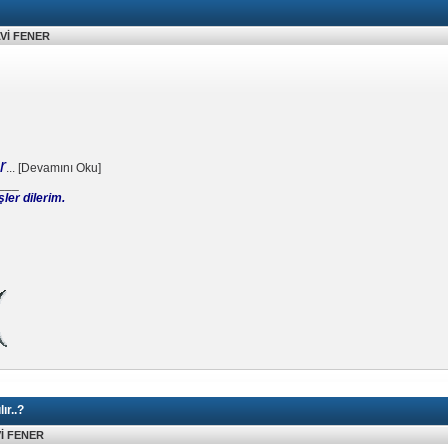
Vİ FENER
r
...
[
Devamını Oku
]
___
şler dilerim.
ır..?
İ FENER