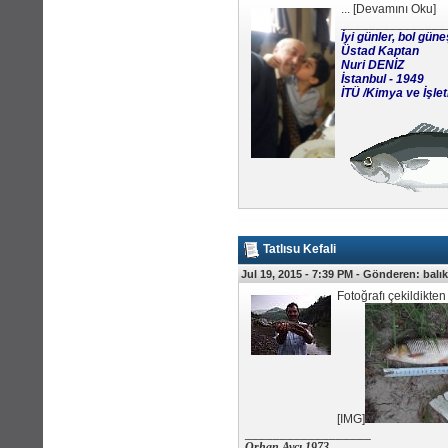
...
[
Devamını Oku
]
_______________
İyi günler, bol güne
Üstad Kaptan
Nuri DENİZ
İstanbul - 1949
İTÜ /Kimya ve İşl
Tatlısu Kefali
Jul 19, 2015 - 7:39 PM -
Gönderen:
balı
Fotoğrafı çekildikten
[IMG]
__________________
Orhan Avcı 1973