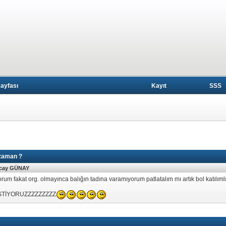
ayfası
Kayıt
SSS
zaman ?
cay GÜNAY
rum fakat org. olmayınca balığın tadına varamıyorum patlatalım mı artık bol katılımlı
STİYORUZZZZZZZZZ