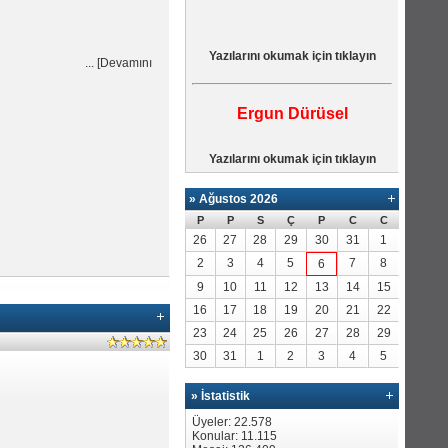
Yazılarını okumak için tıklayın
...
[
Devamını
Ergun Dürüsel
Yazılarını okumak için tıklayın
»
Ağustos 2026
P
P
S
Ç
P
C
C
26
27
28
29
30
31
1
2
3
4
5
7
8
6
9
10
11
12
13
14
15
16
17
18
19
20
21
22
23
24
25
26
27
28
29
30
31
1
2
3
4
5
» İstatistik
Üyeler: 22.578
Konular: 11.115