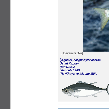
...
[
Devamını Oku
]
__________________
İyi günler, bol güneşler dilerim.
Üstad Kaptan
Nuri DENİZ
İstanbul - 1949
İTÜ /Kimya ve İşletme Müh.