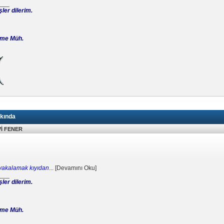
___
şler dilerim.
etme Müh.
kında
İ FENER
yakalamak kıyıdan
...
[
Devamını Oku
]
___
şler dilerim.
etme Müh.