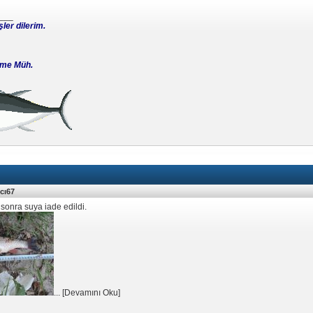
___
şler dilerim.
etme Müh.
kcı67
 sonra suya iade edildi.
...
[
Devamını Oku
]