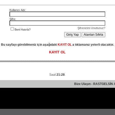
Kullanıcı Adı:
Şifre:
Şifrenizimi Unuttunuz?
Beni Hatırla?
Bu sayfayı görebilmeniz için aşağıdaki
KAYIT OL
a tıklamanız yeterli olacaktır.
KAYIT OL
Saat
21:28
.
Bize Ulaşın
-
RASTGELSİN 