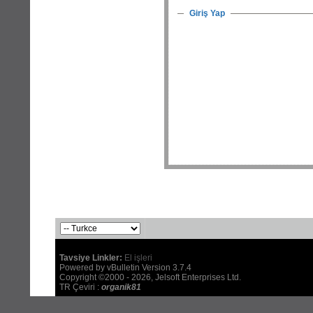
Giriş Yap
Tavsiye Linkler:
El işleri
Powered by vBulletin Version 3.7.4
Copyright ©2000 - 2026, Jelsoft Enterprises Ltd.
TR Çeviri :
organik81