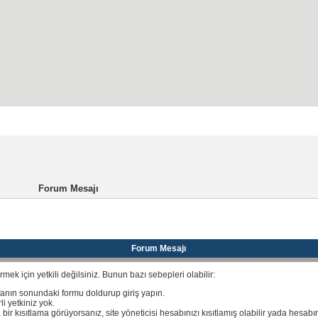
ayfası
Kayıt
SSS
Forum Mesajı
Forum Mesajı
ek için yetkili değilsiniz. Bunun bazı sebepleri olabilir:
fanın sonundaki formu doldurup giriş yapın.
i yetkiniz yok.
 bir kısıtlama görüyorsanız, site yöneticisi hesabınızı kısıtlamış olabilir yada hesabı