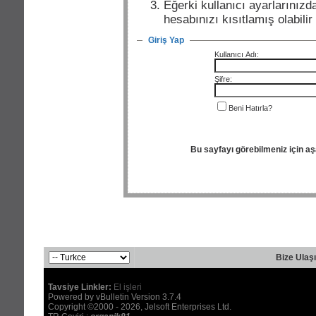
Eğerki kullanıcı ayarlarınızda
hesabınızı kısıtlamış olabili
Giriş Yap
Kullanıcı Adı:
Şifre:
Beni Hatırla?
Bu sayfayı görebilmeniz için a
Bize Ulaş
Tavsiye Linkler:
El işleri
Powered by vBulletin Version 3.7.4
Copyright ©2000 - 2026, Jelsoft Enterprises Ltd.