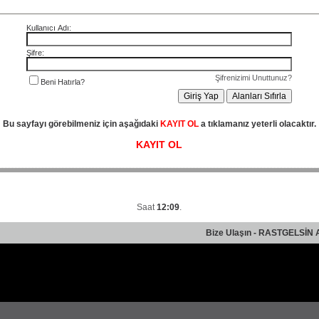
Kullanıcı Adı:
Şifre:
Şifrenizimi Unuttunuz?
Beni Hatırla?
Bu sayfayı görebilmeniz için aşağıdaki
KAYIT OL
a tıklamanız yeterli olacaktır.
KAYIT OL
Saat
12:09
.
Bize Ulaşın
-
RASTGELSİN 