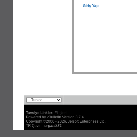
Giriş Yap
Tavsiye Linkler:
El işleri
Powered by vBulletin Version 3.7.4
Copyright ©2000 - 2026, Jelsoft Enterprises Ltd.
TR Çeviri :
organik81