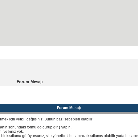
ayfası
Kayıt
SSS
Forum Mesajı
Forum Mesajı
ek için yetkili değilsiniz. Bunun bazı sebepleri olabilir:
fanın sonundaki formu doldurup giriş yapın.
i yetkiniz yok.
 bir kısıtlama görüyorsanız, site yöneticisi hesabınızı kısıtlamış olabilir yada hesabı