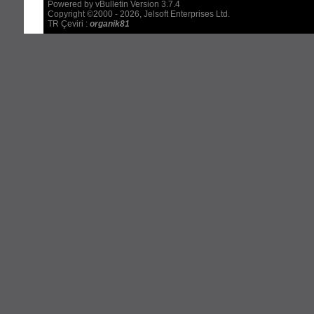
Powered by vBulletin Version 3.7.4
Copyright ©2000 - 2026, Jelsoft Enterprises Ltd.
TR Çeviri :
organik81