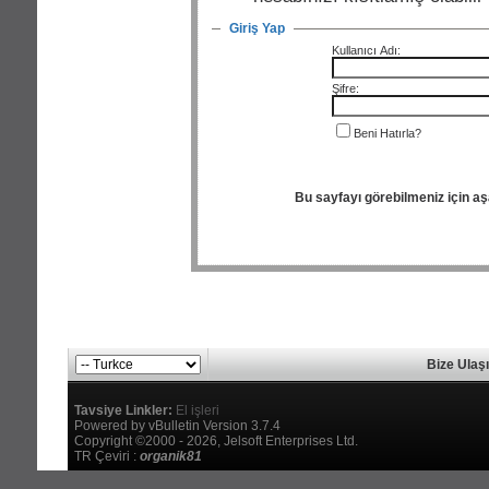
Giriş Yap
Kullanıcı Adı:
Şifre:
Beni Hatırla?
Bu sayfayı görebilmeniz için a
Bize Ulaş
Tavsiye Linkler:
El işleri
Powered by vBulletin Version 3.7.4
Copyright ©2000 - 2026, Jelsoft Enterprises Ltd.
TR Çeviri :
organik81