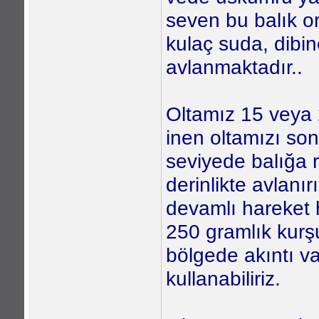
seven bu balık or
kulaç suda, dibi
avlanmaktadır..
Oltamız 15 veya 20
inen oltamızı son
seviyede balığa r
derinlikte avlanır
devamlı hareket h
250 gramlık kurş
bölgede akıntı v
kullanabiliriz.