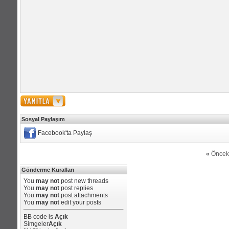
Sosyal Paylaşım
Facebook'ta Paylaş
«
Öncek
Gönderme Kuralları
You
may not
post new threads
You
may not
post replies
You
may not
post attachments
You
may not
edit your posts
BB code
is
Açık
Simgeler
Açık