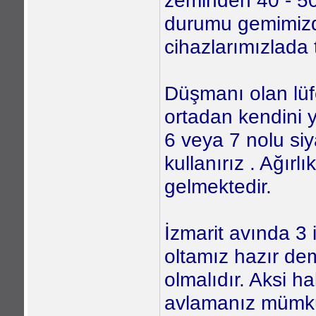
zeminden 40 - 5
durumu gemimizde
cihazlarımızlada
Düşmanı olan lüf
ortadan kendini y
6 veya 7 nolu siy
kullanırız . Ağır
gelmektedir.
İzmarit avında 3 
oltamız hazır dem
olmalıdır. Aksi h
avlamanız mümkü