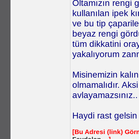
Oltamızın rengi g
kullanılan ipek k
ve bu tip çapariler
beyaz rengi gör
tüm dikkatini or
yakalıyorum zann
Misinemizin kalı
olmamalıdır. Aksi
avlayamazsınız..
Haydi rast gelsin ,
[Bu Adresi (link) Gö