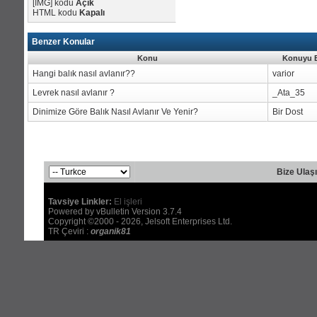
[IMG]
kodu
Açık
HTML kodu
Kapalı
Benzer Konular
Konu
Konuyu B
Hangi balık nasıl avlanır??
varior
Levrek nasıl avlanır ?
_Ata_35
Dinimize Göre Balık Nasıl Avlanır Ve Yenir?
Bir Dost
Bize Ulaş
Tavsiye Linkler:
El işleri
Powered by vBulletin Version 3.7.4
Copyright ©2000 - 2026, Jelsoft Enterprises Ltd.
TR Çeviri :
organik81