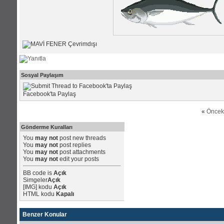
Sosyal Paylaşım
Facebook'ta Paylaş
«
Öncek
Gönderme Kuralları
You
may not
post new threads
You
may not
post replies
You
may not
post attachments
You
may not
edit your posts
BB code
is
Açık
Simgeler
Açık
[IMG]
kodu
Açık
HTML kodu
Kapalı
Benzer Konular