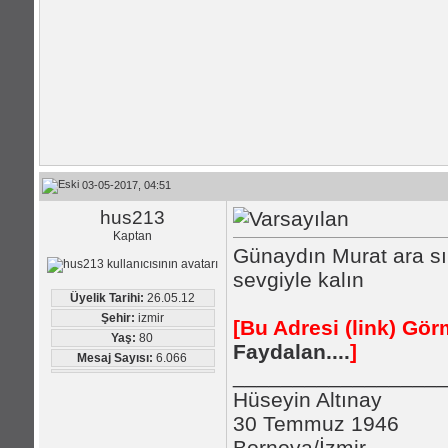
03-05-2017, 04:51
hus213
Kaptan
Günaydın Murat ara sı
sevgiyle kalın
Üyelik Tarihi:
26.05.12
Şehir:
izmir
[Bu Adresi (link) Gö
Yaş:
80
Faydalan....
]
Mesaj Sayısı:
6.066
_________________
Hüseyin Altınay
30 Temmuz 1946
Bornova/İzmir