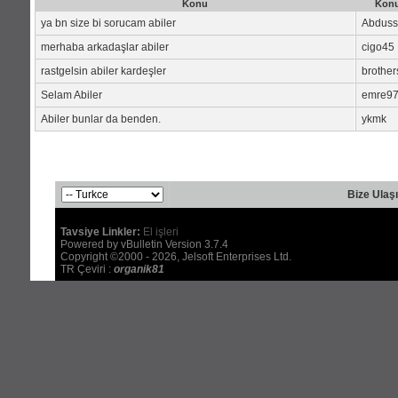
Konu
Konu
ya bn size bi sorucam abiler
Abduss
merhaba arkadaşlar abiler
cigo45
rastgelsin abiler kardeşler
brother
Selam Abiler
emre9
Abiler bunlar da benden.
ykmk
Bize Ulaş
Tavsiye Linkler:
El işleri
Powered by vBulletin Version 3.7.4
Copyright ©2000 - 2026, Jelsoft Enterprises Ltd.
TR Çeviri :
organik81