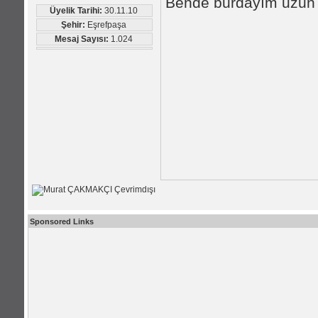
Bende burdayım uzun
Üyelik Tarihi:
30.11.10
Şehir:
Eşrefpaşa
Mesaj Sayısı:
1.024
Sponsored Links