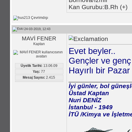
Kan Gurubu:B.Rh (+)
24-03-2019, 12:43
MAVİ FENER
Kaptan
Evet beyler..
Gençler ve genç 
Üyelik Tarihi:
13.06.09
Hayırlı bir Pazar 
Yaş:
77
Mesaj Sayısı:
2.415
_________________
İyi günler, bol güneşl
Üstad Kaptan
Nuri DENİZ
İstanbul - 1949
İTÜ /Kimya ve İşletm