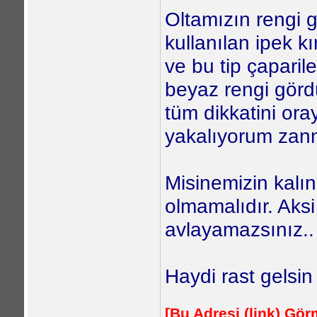
Oltamızın rengi g
kullanılan ipek k
ve bu tip çapariler
beyaz rengi gör
tüm dikkatini or
yakalıyorum zann
Misinemizin kalı
olmamalıdır. Aksi
avlayamazsınız..
Haydi rast gelsin ,
[Bu Adresi (link) Gö