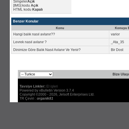
Simgeler
Açık
[IMG]
kodu
Açık
HTML kodu
Kapalı
Benzer Konular
Konu
Konuyu B
Hangi balık nasıl avlanır??
varior
Levrek nasıl avlanır ?
_Ata_35
Dinimize Göre Balık Nasıl Avlanır Ve Yenir?
Bir Dost
Bize Ulaş
Tavsiye Linkler:
El işleri
Powered by vBulletin Version 3.7.4
Copyright ©2000 - 2026, Jelsoft Enterprises Ltd.
TR Çeviri :
organik81