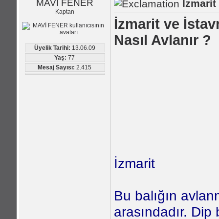
MAVİ FENER
İzmarit 
Kaptan
İzmarit ve İstavr
Nasıl Avlanır ?
Üyelik Tarihi:
13.06.09
Yaş:
77
Mesaj Sayısı:
2.415
İzmarit
Bu balığın avlan
arasındadır. Dip b