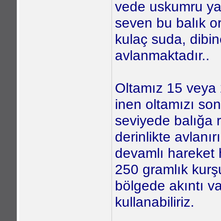
vede uskumru y
seven bu balık or
kulaç suda, dibi
avlanmaktadır..
Oltamız 15 veya 20
inen oltamızı son
seviyede balığa r
derinlikte avlanır
devamlı hareket h
250 gramlık kurş
bölgede akıntı v
kullanabiliriz.