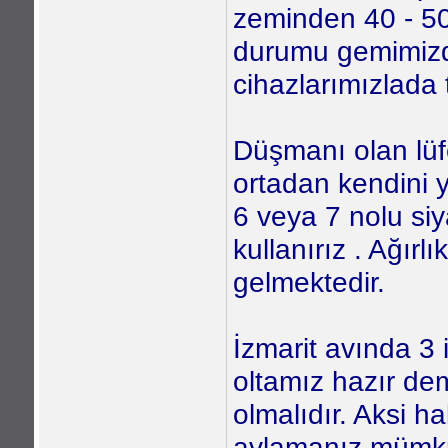
zeminden 40 - 5
durumu gemimizde
cihazlarımızlada
Düşmanı olan lüf
ortadan kendini y
6 veya 7 nolu siy
kullanırız . Ağır
gelmektedir.
İzmarit avında 3 
oltamız hazır dem
olmalıdır. Aksi h
avlamanız mümkü