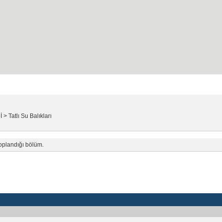
ayfası
Kayıt
SSS
İ
>
Tatlı Su Balıkları
toplandığı bölüm.