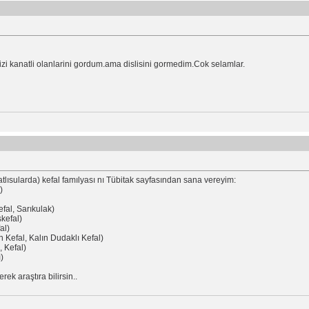
mizi kanatli olanlarini gordum.ama dislisini gormedim.Cok selamlar.
lısularda) kefal famılyası nı Tübitak sayfasından sana vereyim:
)
fal, Sarıkulak)
kefal)
al)
 Kefal, Kalın Dudaklı Kefal)
 Kefal)
ı)
rek araştıra bilirsin..