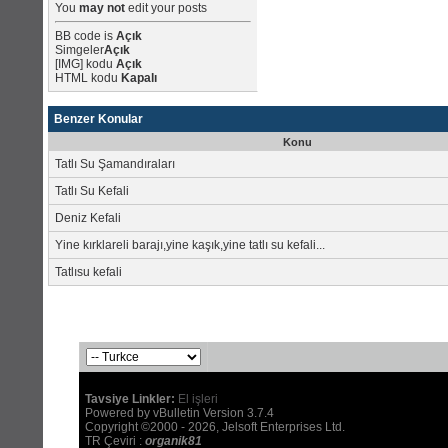
You
may not
edit your posts
BB code
is
Açık
Simgeler
Açık
[IMG]
kodu
Açık
HTML kodu
Kapalı
Benzer Konular
Konu
Tatlı Su Şamandıraları
Tatlı Su Kefali
Deniz Kefali
Yine kırklareli barajı,yine kaşık,yine tatlı su kefali...
Tatlısu kefali
Tavsiye Linkler:
El işleri
Powered by vBulletin Version 3.7.4
Copyright ©2000 - 2026, Jelsoft Enterprises Ltd.
TR Çeviri :
organik81