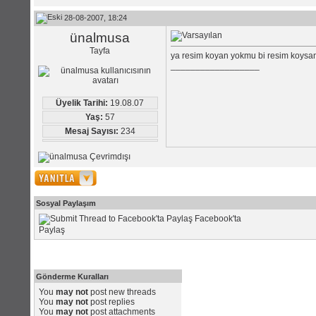
28-08-2007, 18:24
ünalmusa
Tayfa
ya resim koyan yokmu bi resim koysan
__________________
Üyelik Tarihi:
19.08.07
Yaş:
57
Mesaj Sayısı:
234
Sosyal Paylaşım
Facebook'ta
Paylaş
Gönderme Kuralları
You
may not
post new threads
You
may not
post replies
You
may not
post attachments