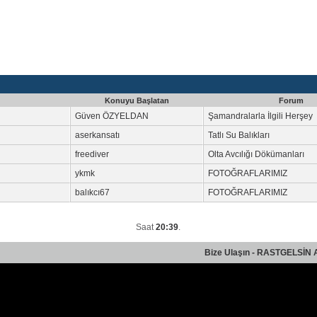
Konuyu Başlatan
Forum
Güven ÖZYELDAN
Şamandralarla İlgili Herşey
aserkansatı
Tatlı Su Balıkları
freediver
Olta Avcılığı Dökümanları
ykmk
FOTOĞRAFLARIMIZ
balıkcı67
FOTOĞRAFLARIMIZ
Saat
20:39
.
Bize Ulaşın
-
RASTGELSİN 