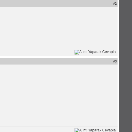
#
2
#
3