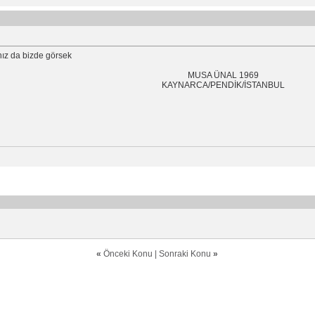
ız da bizde görsek
MUSA ÜNAL 1969
KAYNARCA/PENDİK/İSTANBUL
«
Önceki Konu
|
Sonraki Konu
»