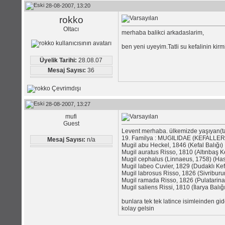
28-08-2007, 13:20
rokko
Oltacı
merhaba balikci arkadaslarim,
ben yeni uyeyim.Tatli su kefalinin kir
Üyelik Tarihi:
28.08.07
Mesaj Sayısı:
36
28-08-2007, 13:27
mufi
Guest
Levent merhaba. ülkemizde yaşıyan(tat
19. Familya : MUGILIDAE (KEFALLER
Mesaj Sayısı:
n/a
Mugil abu Heckel, 1846 (Kefal Balığı)
Mugil auratus Risso, 1810 (Altınbaş Ke
Mugil cephalus (Linnaeus, 1758) (Has
Mugil labeo Cuvier, 1829 (Dudaklı Kef
Mugil labrosus Risso, 1826 (Sivriburun
Mugil ramada Risso, 1826 (Pulatarina,
Mugil saliens Rissi, 1810 (İlarya Balığ
bunlara tek tek latince isimleinden gide
kolay gelsin