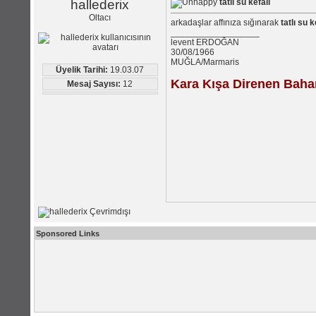
hallederix
tatlı su kefali
Oltacı
arkadaşlar affınıza sığınarak
tatlı su 
__________________
levent ERDOĞAN
30/08/1966
MUĞLA/Marmaris
Üyelik Tarihi:
19.03.07
Kara Kışa Direnen Baha
Mesaj Sayısı:
12
Sponsored Links