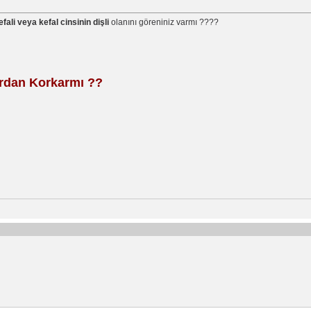
kefali veya kefal cinsinin dişli
olanını göreniniz varmı ????
rdan Korkarmı ??