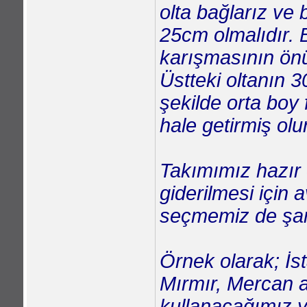
olta bağlarız ve
25cm olmalıdır. Bö
karışmasının ön
Üstteki oltanın 
şekilde orta boy
hale getirmiş olu
Takımımız hazır 
giderilmesi için
seçmemiz de şart
Örnek olarak; İst
Mırmır, Mercan a
kullanacağımız y