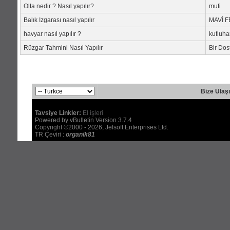
Olta nedir ? Nasıl yapılır?
mufi
Balık Izgarası nasıl yapılır
MAVİ 
havyar nasıl yapılır ?
kutluh
Rüzgar Tahmini Nasıl Yapılır
Bir Dos
Bize Ulaş
Tavsiye Linkler:
El işleri
Powered by vBulletin Version 3.7.4
Copyright ©2000 - 2026, Jelsoft Enterprises Ltd.
TR Çeviri :
organik81