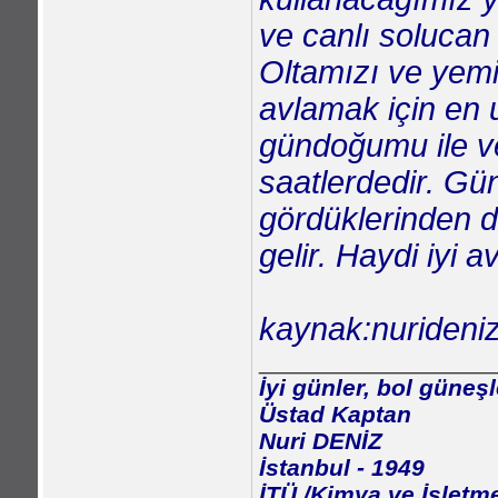
ve canlı solucan o
Oltamızı ve yemi
avlamak için en 
gündoğumu ile v
saatlerdedir. Gün
gördüklerinden do
gelir. Haydi iyi av
kaynak:nurideni
_________________
İyi günler, bol güneşl
Üstad Kaptan
Nuri DENİZ
İstanbul - 1949
İTÜ /Kimya ve İşletm