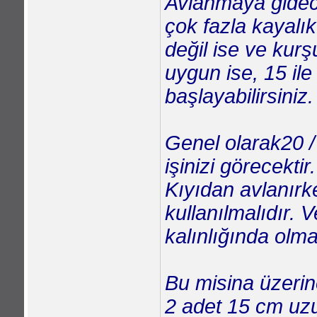
Avlanmaya gidec
çok fazla kayalı
değil ise ve kur
uygun ise, 15 ile
başlayabilirsiniz.
Genel olarak20 /
işinizi görecektir.
Kıyıdan avlanırk
kullanılmalıdır.
kalınlığında olmal
Bu misina üzerin
2 adet 15 cm uz