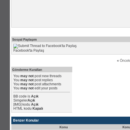
Sosyal Paylaşım
Facebook'ta Paylaş
«
Öncek
Gönderme Kuralları
You
may not
post new threads
You
may not
post replies
You
may not
post attachments
You
may not
edit your posts
BB code
is
Açık
Simgeler
Açık
[IMG]
kodu
Açık
HTML kodu
Kapalı
Benzer Konular
Konu
Konu