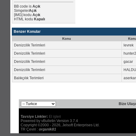
BB code
is
Açık
Simgeler
Açık
[IMG]
kodu
Açık
HTML kodu
Kapalı
Benzer Konular
Konu
Konu
Denizcilik Terimleri
levrek
Denizcilik Terimleri
hunter
Denizcilik Terimleri
gacar
Denizcilik Terimleri
HALDU
Balıkçılık Terimleri
aserkan
Bize Ulaş
Tavsiye Linkler:
El işleri
Powered by vBulletin Version 3.7.4
Copyright ©2000 - 2026, Jelsoft Enterprises Ltd.
TR Çeviri :
organik81