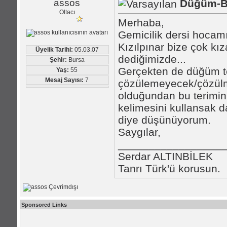
assos
Düğüm-Ba
Oltacı
Merhaba,
Gemicilik dersi hocamı
Kızılpınar bize çok kı
Üyelik Tarihi:
05.03.07
dediğimizde...
Şehir:
Bursa
Gerçekten de düğüm t
Yaş:
55
Mesaj Sayısı:
7
çözülemeyecek/çözü
olduğundan bu terimin
kelimesini kullansak 
diye düşünüyorum.
Saygılar,
_________________
Serdar ALTINBİLEK
Tanrı Türk'ü korusun.
Sponsored Links