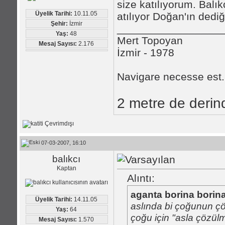
size katılıyorum. Balık
Üyelik Tarihi:
10.11.05
atılıyor Doğan'ın dedi
Şehir:
İzmir
_________________
Yaş:
48
Mert Topoyan
Mesaj Sayısı:
2.176
İzmir - 1978
Navigare necesse est.
2 metre de derind
07-03-2007, 16:10
balıkcı
Kaptan
Alıntı:
aganta borina borin
Üyelik Tarihi:
14.11.05
aslında bi çoğunun çö
Yaş:
64
çoğu için "asla çözül
Mesaj Sayısı:
1.570