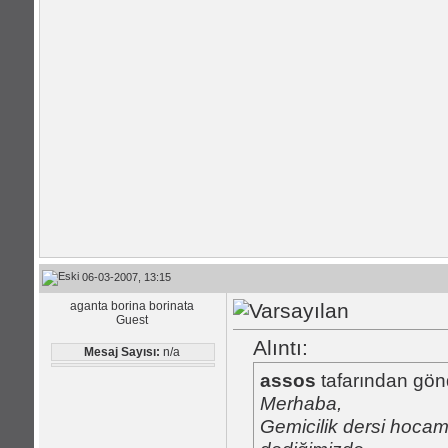
06-03-2007, 13:15
aganta borina borinata
Guest
Alıntı:
Mesaj Sayısı:
n/a
assos
tafarından gönd
Merhaba,
Gemicilik dersi hocamı