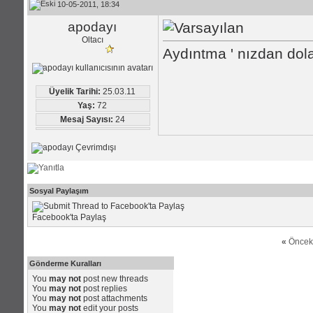
10-05-2011, 18:34
apodayı
Oltacı
Aydıntma ' nızdan dola
Üyelik Tarihi:
25.03.11
Yaş:
72
Mesaj Sayısı:
24
Sosyal Paylaşım
Facebook'ta Paylaş
«
Öncek
Gönderme Kuralları
You
may not
post new threads
You
may not
post replies
You
may not
post attachments
You
may not
edit your posts