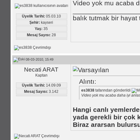
Video yok mu acaba d
_________________
Üyelik Tarihi:
05.03.10
balık tutmak bir hayat
Şehir:
kayseri
Yaş:
35
Mesaj Sayısı:
28
08-03-2010, 15:49
Necati ARAT
Kaptan
Alıntı:
Üyelik Tarihi:
14.09.09
es3838
tafarından gönderildi
Mesaj Sayısı:
3.142
Video yok mu acaba daha iyi anla
Hangi
canlı yemlerd
yada gerekli bir çok
Biraz ararsan bulursu