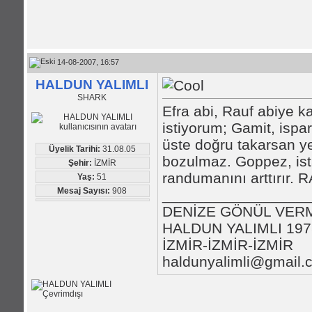
14-08-2007, 16:57
HALDUN YALIMLI
SHARK
Efra abi, Rauf abiye 
istiyorum; Gamit, ispa
üste doğru takarsan y
Üyelik Tarihi:
31.08.05
bozulmaz. Goppez, ista
Şehir:
İZMİR
randumanını arttırır
Yaş:
51
Mesaj Sayısı:
908
_________________
DENİZE GÖNÜL VER
HALDUN YALIMLI 1975
İZMİR-İZMİR-İZMİR
haldunyalimli@gmail.