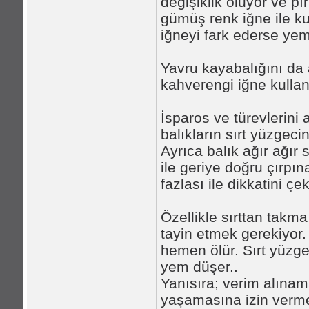
değişiklik oluyor ve pı
gümüş renk iğne ile k
iğneyi fark ederse ye
Yavru kayabalığını da 
kahverengi iğne kulla
İsparos ve türevlerini
balıkların sırt yüzgeci
Ayrıca balık ağır ağır
ile geriye doğru çırpı
fazlası ile dikkatini çek
Özellikle sırttan takma
tayin etmek gerekiyor.
hemen ölür. Sırt yüzge
yem düşer..
Yanısıra; verim alınam
yaşamasına izin verme