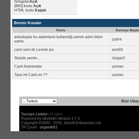
Simgeler
Açık
[IMG]
kodu
Açık
HTML kodu
Kapalı
Benzer Konular
Konu
Konuyu Başla
arkadaşlar bu adamların kullandığı yemin adını bilen
çupra
varmı
canlı yem ile Levrek avı
arm59
Sizede yemin....
rüzgar2
Canlı Kameralar
uzman
Taze mi Canlı mı ??
uzman
Bize Ulaş
Tavsiye Linkler:
El işleri
Powered by vBulletin Version 3.7.4
Copyright ©2000 - 2026, Jelsoft Enterprises Ltd.
TR Çeviri :
organik81