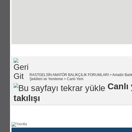
Portal Anasayfası
|
Forum Anasayfası
RASTGELSİN AMATÖR BALIKÇILIK FORUMLARI
>
Amatör Balık
Şekilleri ve Yemleme
>
Canlı Yem
Canlı
takılışı