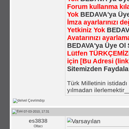
Forum kullanma kıl
Yok
BEDAVA'ya Üye 
İmza ayarlarınızı de
Yetkiniz Yok
BEDAVA
Avatarınızı ayarlam
BEDAVA'ya Üye Ol S
Lütfen TÜRKÇEMİZE 
için
[Bu Adresi (lin
Sitemizden Faydalan
Türk Milletinin istida
yılmadan ilerlemektir
07-03-2010, 17:31
es3838
Oltacı