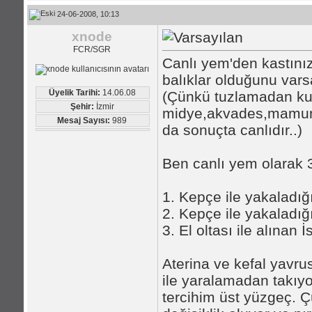
24-06-2008, 10:13
xnode
FCR/SGR
Canlı yem'den kastınız
balıklar olduğunu var
Üyelik Tarihi:
14.06.08
(Çünkü tuzlamadan ku
Şehir:
İzmir
midye,akvades,mamun,y
Mesaj Sayısı:
989
da sonuçta canlıdır..)
Ben canlı yem olarak 3
1. Kepçe ile yakaladığ
2. Kepçe ile yakaladığ
3. El oltası ile alınan
Aterina ve kefal yavru
ile yaralamadan takıy
tercihim üst yüzgeç. Ç