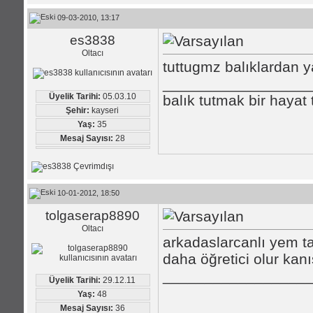
09-03-2010, 13:17
es3838
Oltacı
tuttugmz balıklardan y
_________________
Üyelik Tarihi:
05.03.10
balık tutmak bir hayat
Şehir:
kayseri
Yaş:
35
Mesaj Sayısı:
28
10-01-2012, 18:50
tolgaserap8890
Oltacı
arkadaslarcanlı yem t
daha öğretici olur kan
_________________
Üyelik Tarihi:
29.12.11
Yaş:
48
Mesaj Sayısı:
36