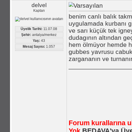
delvel
Kaptan
benim canlı balık tak
uygulamada kurbanı ge
Üyelik Tarihi:
11.07.08
ve sarı küçük tek ign
Şehir:
antalya/merkez
dudagının altından ge
Yaş:
43
hem ölmüyor hemde hav
Mesaj Sayısı:
1.057
gubbes yavrusu cabuk 
zargananın ve turnanı
_________________
Forum kurallarına 
Yok
BEDAVA'ya Üye 